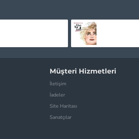
L.P. - Heart To Mouth You (White/Orange Splatter) Plak LP
1.925,00TL
406,78TL
Müşteri Hizmetleri
İletişim
İadeler
Site Haritası
Sanatçılar