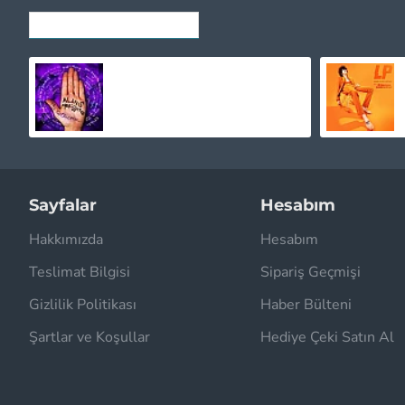
SON GÖRÜNTÜLENENLER
Alanis Morissette - The Collection Plak 2 LP
2.895,00TL
Sayfalar
Hesabım
Hakkımızda
Hesabım
Teslimat Bilgisi
Sipariş Geçmişi
Gizlilik Politikası
Haber Bülteni
Şartlar ve Koşullar
Hediye Çeki Satın Al