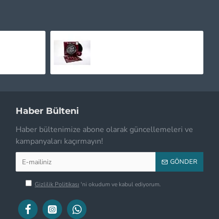
Madonna ‎– Who's That Girl Plak LP
Lacuna Coil - Black Anima Plak LP + CD
1.365,00TL
Haber Bülteni
Haber bültenimize abone olarak güncellemeleri ve
kampanyaları kaçırmayın!
GÖNDER
Gizlilik Politikası
'ni okudum ve kabul ediyorum.