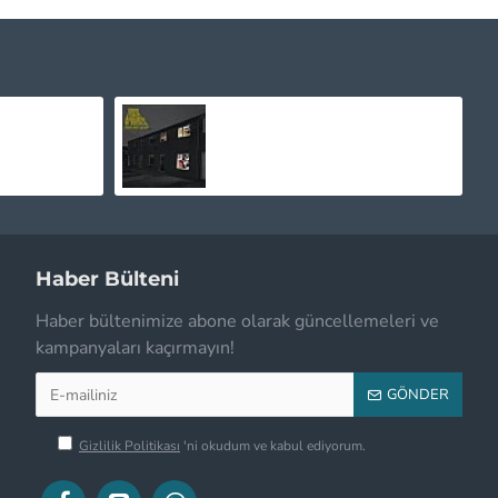
Whitney Houston - The Bodyguard Soundtrack Kırmızı Renkli Plak LP
Arctic Monkeys - Favourite Worst Nightmare Plak LP
2.250,00TL
Haber Bülteni
Haber bültenimize abone olarak güncellemeleri ve
kampanyaları kaçırmayın!
GÖNDER
Gizlilik Politikası
'ni okudum ve kabul ediyorum.