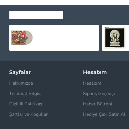
SON GÖRÜNTÜLENENLER
Erkin Koray ‎- Gönül Salıncağı (Krem Renkli) Plak LP
1.020,00TL
Sayfalar
Hesabım
Hakkımızda
Hesabım
Teslimat Bilgisi
Sipariş Geçmişi
Gizlilik Politikası
Haber Bülteni
Şartlar ve Koşullar
Hediye Çeki Satın Al