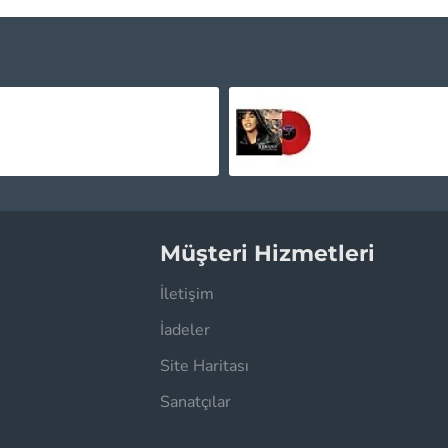
Tribulation - Where The Gloom Becomes Sound Plak LP
1.450,00TL
1.745,00TL
Müşteri Hizmetleri
İletişim
İadeler
Site Haritası
Sanatçılar