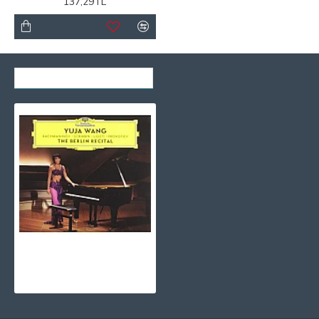
137,29TL
SON GÖRÜNTÜLENENLER
Yuja Wang - The Berlin Recital CD
1.030,00TL