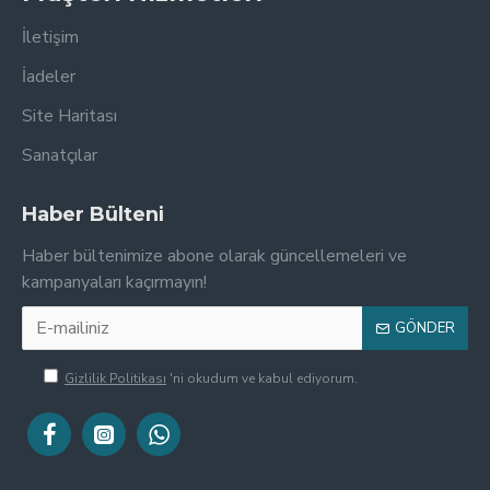
İletişim
İadeler
Site Haritası
Sanatçılar
Haber Bülteni
Haber bültenimize abone olarak güncellemeleri ve
kampanyaları kaçırmayın!
GÖNDER
Gizlilik Politikası
'ni okudum ve kabul ediyorum.