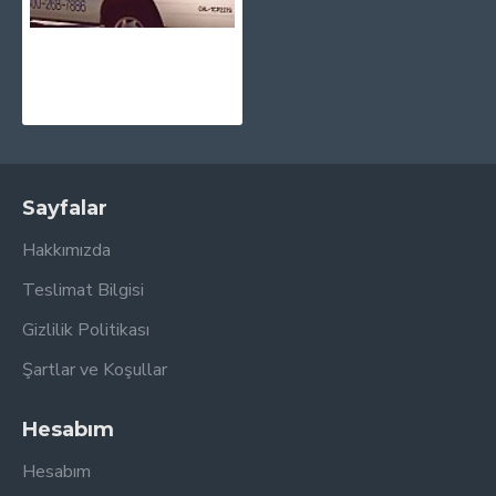
Lana Del Rey - Honeymoon Plak 2 LP
2.730,00TL
Sayfalar
Hakkımızda
Teslimat Bilgisi
Gizlilik Politikası
Şartlar ve Koşullar
Hesabım
Hesabım