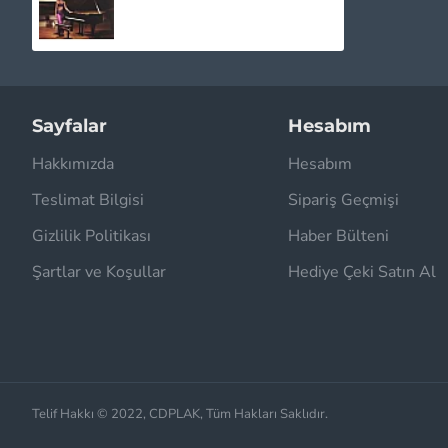
Sayfalar
Hesabım
Hakkımızda
Hesabım
Teslimat Bilgisi
Sipariş Geçmişi
Gizlilik Politikası
Haber Bülteni
Şartlar ve Koşullar
Hediye Çeki Satın Al
Telif Hakkı © 2022, CDPLAK, Tüm Hakları Saklıdır.