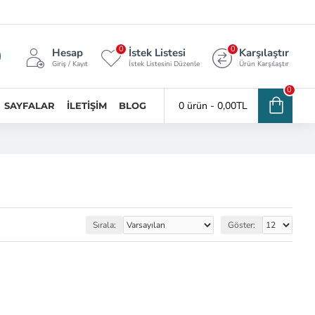
0
0
Hesap
İstek Listesi
Karşılaştır
Giriş / Kayıt
İstek Listesini Düzenle
Ürün Karşılaştır
0
0 ürün - 0,00TL
SAYFALAR
İLETIŞIM
BLOG
Sırala:
Göster: