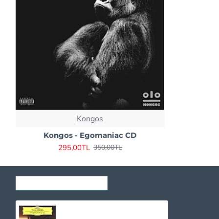
Kongos
Kongos - Egomaniac CD
295,00TL
350,00TL
SON GÖRÜNTÜLENENLER
Yuja Wang - The Berlin Recital CD
1.030,00TL