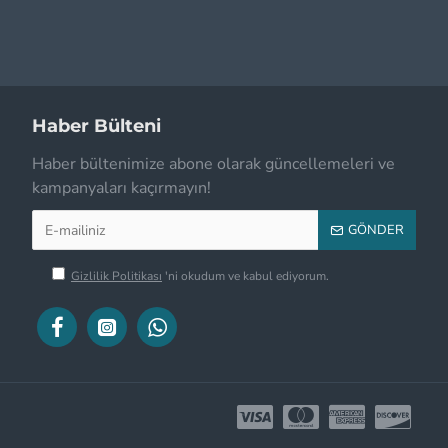
Haber Bülteni
Haber bültenimize abone olarak güncellemeleri ve
kampanyaları kaçırmayın!
GÖNDER
Gizlilik Politikası
'ni okudum ve kabul ediyorum.