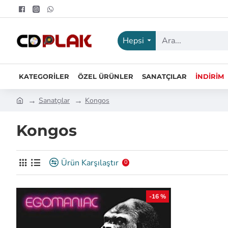
Hepsi
KATEGORILER
ÖZEL ÜRÜNLER
SANATÇILAR
İNDIRIM
Sanatçılar
Kongos
Kongos
Ürün Karşılaştır
0
-16 %