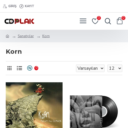
GIRIŞ
KAYIT
0
0
Sanatçılar
Korn
Korn
0