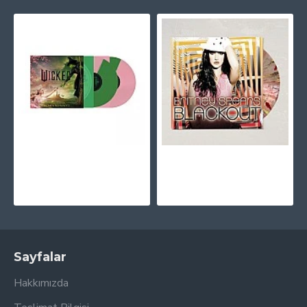
Ariana Grande - Wicked Soundtrack Plak (Split Pink & Green) Plak 2 LP
Britney Spears ‎– Blackout (Renkli Plak) Plak LP * ÖZEL BASIM *
2.595,00TL
762,71TL
Sayfalar
Hakkımızda