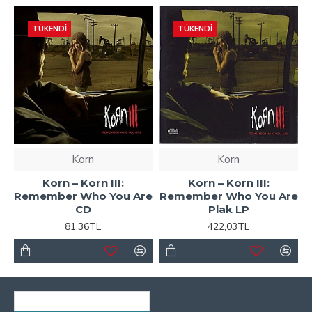
TÜKENDI
TÜKENDI
Korn
Korn
Korn ‎– Korn III:
Korn – Korn III:
Remember Who You Are
Remember Who You Are
CD
Plak LP
81,36TL
422,03TL
SON GÖRÜNTÜLENENLER