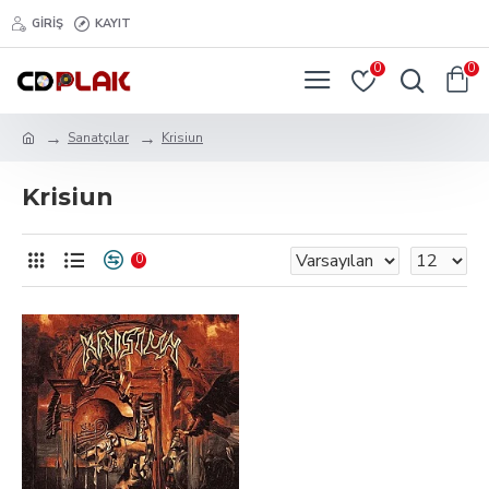
GIRIŞ
KAYIT
0
0
Sanatçılar
Krisiun
Krisiun
0