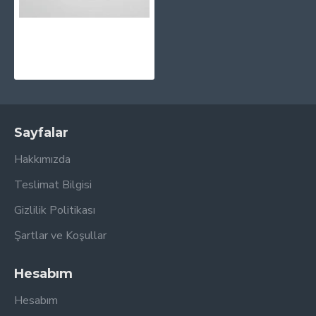
Fazıl Say ‎– İlk Şarkılar Plak LP
183,05TL
Sayfalar
Hakkımızda
Teslimat Bilgisi
Gizlilik Politikası
Şartlar ve Koşullar
Hesabım
Hesabım