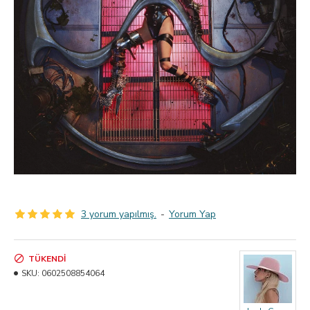
3 yorum yapılmış.
-
Yorum Yap
TÜKENDI
SKU:
0602508854064