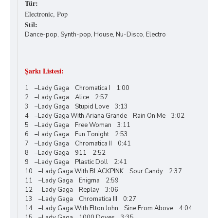
Tür:
Electronic, Pop
Stil:
Dance-pop, Synth-pop, House, Nu-Disco, Electro
Şarkı Listesi:
1 –Lady Gaga Chromatica I 1:00
2 –Lady Gaga Alice 2:57
3 –Lady Gaga Stupid Love 3:13
4 –Lady Gaga With Ariana Grande Rain On Me 3:02
5 –Lady Gaga Free Woman 3:11
6 –Lady Gaga Fun Tonight 2:53
7 –Lady Gaga Chromatica II 0:41
8 –Lady Gaga 911 2:52
9 –Lady Gaga Plastic Doll 2:41
10 –Lady Gaga With BLACKPINK Sour Candy 2:37
11 –Lady Gaga Enigma 2:59
12 –Lady Gaga Replay 3:06
13 –Lady Gaga Chromatica III 0:27
14 –Lady Gaga With Elton John Sine From Above 4:04
15 –Lady Gaga 1000 Doves 3:35