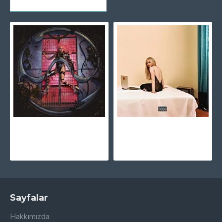
SON GÖRÜNTÜLENENLER
Lady Gaga - Chromatica CD
Sabrina Carpenter - Emails I Can't Send (Colored) Plak LP
860,00TL
2.895,00TL
Sayfalar
Hakkımızda