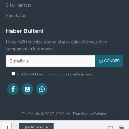
Site Haritası
Sanatçılar
Haber Bülteni
Haber bültenimize abone olarak güncellemeleri ve
kampanyaları kaçırmayın!
GÖNDER
Gizlilik Politikası
'ni okudum ve kabul ediyorum.
Telif Hakkı © 2022, CDPLAK, Tüm Hakları Saklıdır.
SEPETE EKLE