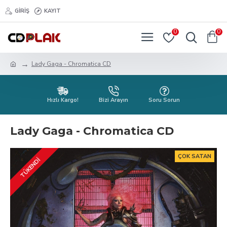
GIRIŞ
KAYIT
0
0
Lady Gaga - Chromatica CD
Hızlı Kargo!
Bizi Arayın
Soru Sorun
Lady Gaga - Chromatica CD
ÇOK SATAN
TÜKENDI