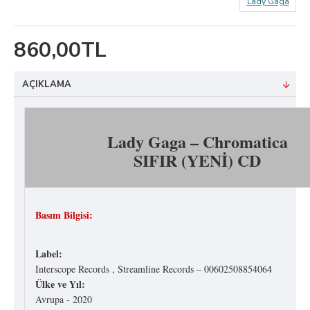
Lady Gaga
860,00TL
AÇIKLAMA
Lady Gaga ‎– Chromatica
SIFIR (YENİ) CD
Basım Bilgisi:
Label:
Interscope Records ‎, Streamline Records ‎– 00602508854064
Ülke ve Yıl:
Avrupa - 2020