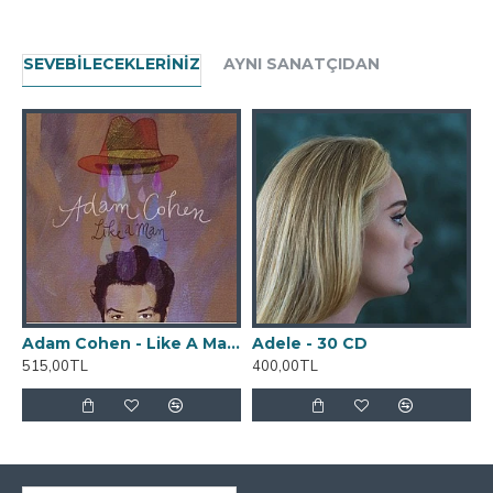
SEVEBILECEKLERINIZ
AYNI SANATÇIDAN
Adam Cohen - Like A Man CD
Adele - 30 CD
515,00TL
400,00TL
4