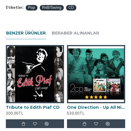
Etiketler:
Pop
RnB/Swing
CD
BENZER ÜRÜNLER
BERABER ALINANLAR
Tribute to Edith Piaf CD
One Direction - Up All Night / Take Me Home 2 CD Set
Z
300,00TL
530,00TL
5