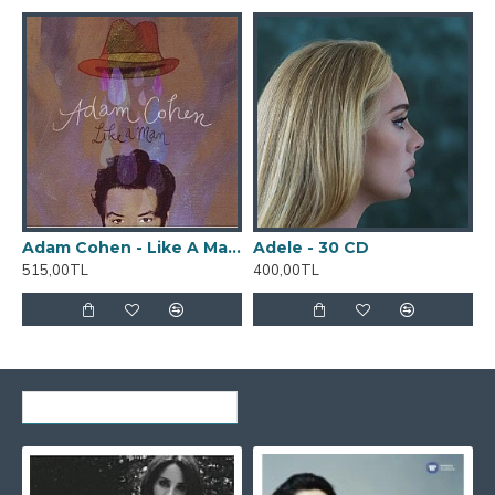
Adam Cohen - Like A Man CD
Adele - 30 CD
515,00TL
400,00TL
4
SON GÖRÜNTÜLENENLER