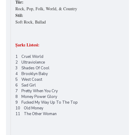
Tür:
Rock, Pop, Folk, World, & Country
Stil:
Soft Rock, Ballad
Şarkı Listesi:
1 Cruel World
2 Ultraviolence
3 Shades Of Cool
4 Brooklyn Baby
5 West Coast
6 Sad Girl
7 Pretty When You Cry
8 Money Power Glory
9 Fucked My Way Up To The Top
10 Old Money
11 The Other Woman