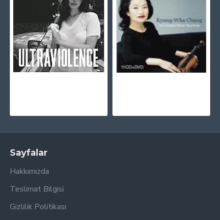
Lana Del Rey - Ultraviolence CD
Kyung-Wha Chung - The Complete Warner Recordings 11 CD + DVD
1.045,00TL
565,00TL
Sayfalar
Hakkımızda
Teslimat Bilgisi
Gizlilik Politikası