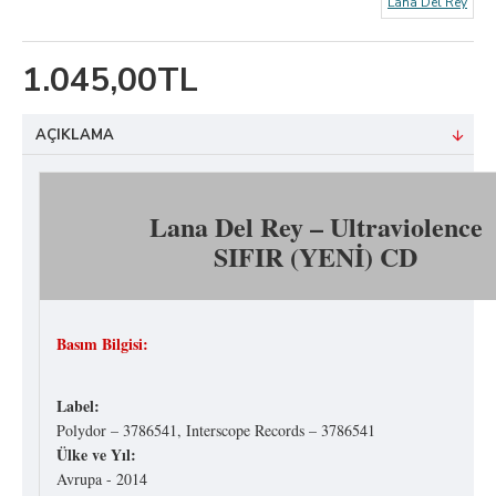
Lana Del Rey
1.045,00TL
AÇIKLAMA
Lana Del Rey ‎– Ultraviolence
SIFIR (YENİ) CD
Basım Bilgisi:
Label:
Polydor ‎– 3786541, Interscope Records ‎– 3786541
Ülke ve Yıl:
Avrupa - 2014