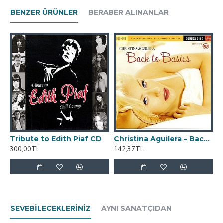
BENZER ÜRÜNLER
BERABER ALINANLAR
Tribute to Edith Piaf CD
Christina Aguilera – Back To Basics (Deluxe) CD
300,00TL
142,37TL
3
SEVEBILECEKLERINIZ
AYNI SANATÇIDAN