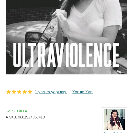
1 yorum yapılmış.
-
Yorum Yap
STOKTA
SKU:
0602537865413