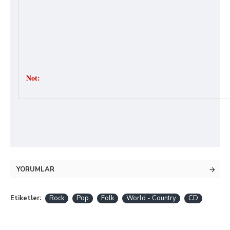
Not:
YORUMLAR
Etiketler:
Rock
Pop
Folk
World - Country
CD