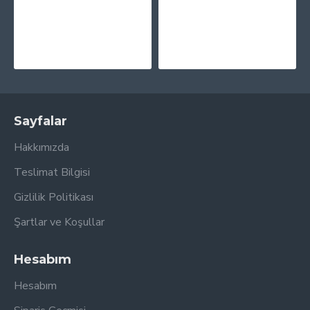
Kendrick Lamar - Good Kid, M.A.A.d City (10th Anniversary Edition) Plak 2 LP
MF Doom - MM..Food (Purple, Pink & Blue - 20th Anniversary) Plak 2 LP
2.565,00TL
3.295,00TL
Sayfalar
Hakkımızda
Teslimat Bilgisi
Gizlilik Politikası
Şartlar ve Koşullar
Hesabım
Hesabım