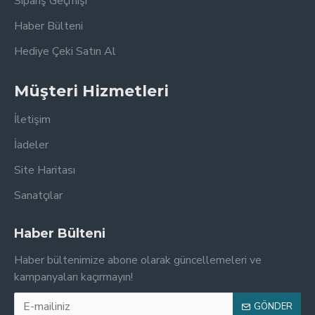
Sipariş Geçmişi
Haber Bülteni
Hediye Çeki Satın Al
Müşteri Hizmetleri
İletişim
İadeler
Site Haritası
Sanatçılar
Haber Bülteni
Haber bültenimize abone olarak güncellemeleri ve
kampanyaları kaçırmayın!
GÖNDER