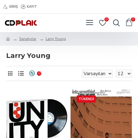
GIRIŞ
KAYIT
0
0
Sanatçılar
Larry Young
Larry Young
0
TÜKENDI