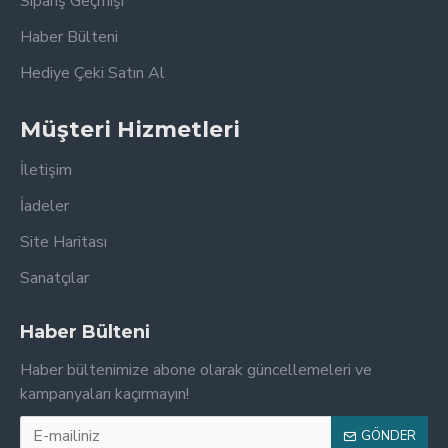
Sipariş Geçmişi
Haber Bülteni
Hediye Çeki Satın Al
Müşteri Hizmetleri
İletişim
İadeler
Site Haritası
Sanatçılar
Haber Bülteni
Haber bültenimize abone olarak güncellemeleri ve
kampanyaları kaçırmayın!
GÖNDER