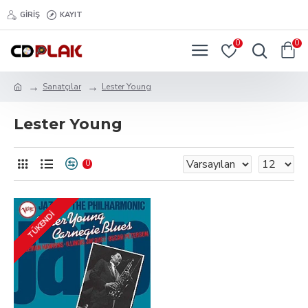
GIRIŞ
KAYIT
0
0
Sanatçılar
Lester Young
Lester Young
0
TÜKENDI