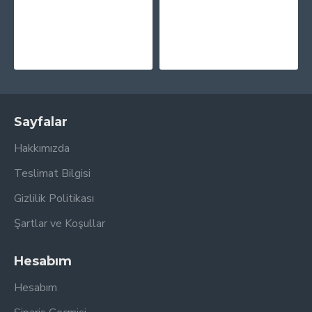
MF Doom - MM..Food (Purple, Pink & Blue - 20th Anniversary) Plak 2 LP
Kendrick Lamar - Good Kid, M.A.A.d City (10th Anniversary Edition) Plak 2 LP
3.295,00TL
2.565,00TL
Sayfalar
Hakkımızda
Teslimat Bilgisi
Gizlilik Politikası
Şartlar ve Koşullar
Hesabım
Hesabım