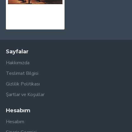
Yuja Wang - The Berlin Recital CD
1.030,00TL
Sayfalar
Hakkımızda
Teslimat Bilgisi
Gizlilik Politikası
Şartlar ve Koşullar
Hesabım
Hesabım