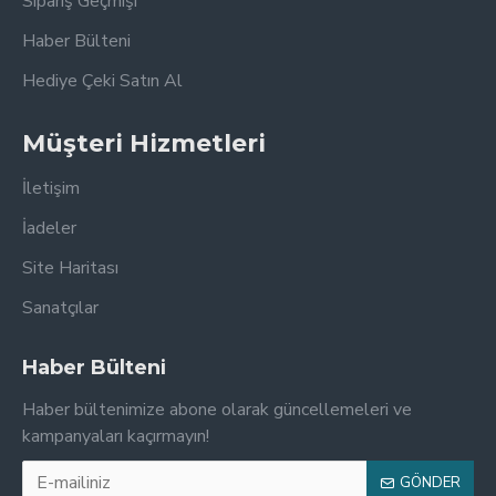
Sipariş Geçmişi
Haber Bülteni
Hediye Çeki Satın Al
Müşteri Hizmetleri
İletişim
İadeler
Site Haritası
Sanatçılar
Haber Bülteni
Haber bültenimize abone olarak güncellemeleri ve
kampanyaları kaçırmayın!
GÖNDER