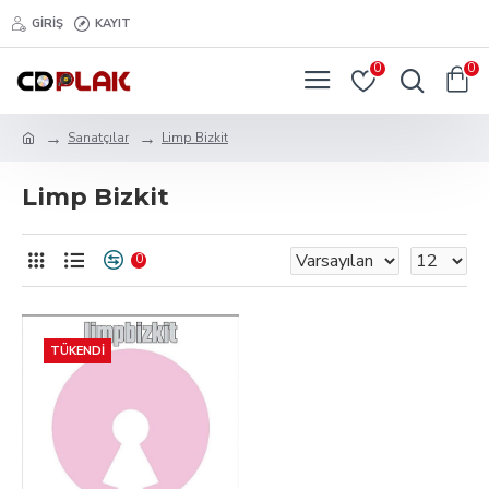
GIRIŞ
KAYIT
0
0
Sanatçılar
Limp Bizkit
Limp Bizkit
0
TÜKENDI