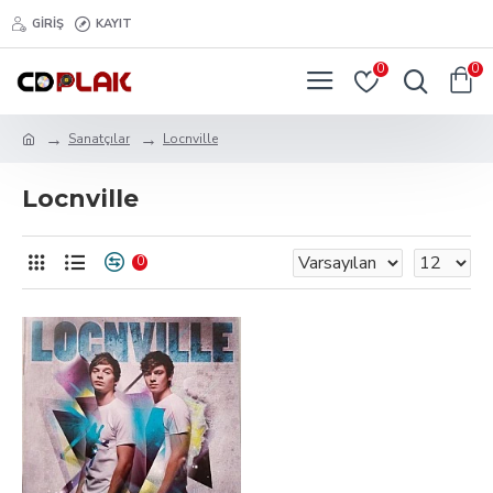
GIRIŞ
KAYIT
0
0
Sanatçılar
Locnville
Locnville
0