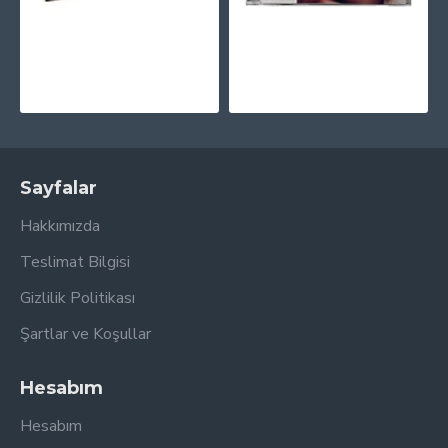
Taylor Swift - Red (Taylor's Version) Plak 4 LP 45rpm
Taylor Swift - Midnights (Limited Lavender Edition) CD + 3 Bonus Şarkı
3.375,00TL
995,00TL
Sayfalar
Hakkımızda
Teslimat Bilgisi
Gizlilik Politikası
Şartlar ve Koşullar
Hesabım
Hesabım