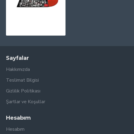
5 Seconds of Summer - 5 Seconds Of Summer (10th Anniversary - Red Translucent) Plak LP
1.930,00TL
Sayfalar
Hakkımızda
Teslimat Bilgisi
Gizlilik Politikası
Şartlar ve Koşullar
Hesabım
Hesabım