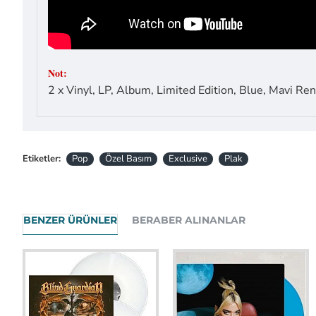
Not:
2 x Vinyl, LP, Album, Limited Edition, Blue, Mavi Renk
Etiketler:
Pop
Özel Basım
Exclusive
Plak
BENZER ÜRÜNLER
BERABER ALINANLAR