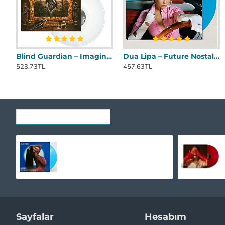
Blind Guardian ‎– Imaginations From The Other Side Plak 2 LP * ÖZEL BASIM *
Dua Lipa ‎– Future Nostalgia Mavi Renkli Plak LP * ÖZEL BASIM *
523,73TL
457,63TL
SON GÖRÜNTÜLENENLER
Mabel - High Expectations (Mavi Renkli) Plak 2 LP * ÖZEL BASIM *
1.995,00TL
Sayfalar
Hesabım