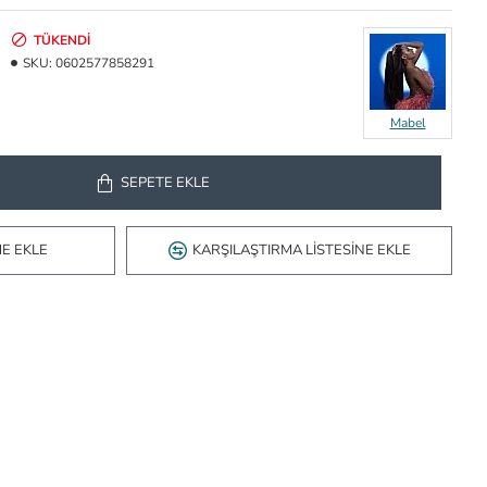
TÜKENDI
SKU:
0602577858291
Mabel
SEPETE EKLE
ME EKLE
KARŞILAŞTIRMA LISTESINE EKLE