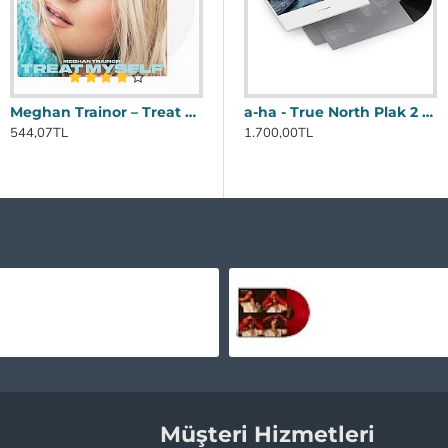
Meghan Trainor ‎– Treat Myself Beyaz Opak Renkli Plak 2 LP
Ariana Grande Charlie's Angels Film Müziği Şeffaf Mor Renkli Plak LP * ÖZEL BASIM *
a-ha - True North Plak 2 LP 45 rpm
544,07TL
1.295,00TL
4
1.700,00TL
Ariana Grande - Eternal Sunshine (Translucent Ruby Red) Plak LP
2.395,00TL
1.340,00TL
Müşteri Hizmetleri