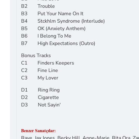
B2 Trouble
B3 Put Your Name On It
B4 Stckhlm Syndrome (Interlude)
B5 OK (Anxiety Anthem)
B6 I Belong To Me
B7 High Expectations (Outro)
Bonus Tracks
C1 Finders Keepers
C2 Fine Line
C3 My Lover
D1 Ring Ring
D2 Cigarette
D3 Not Sayin'
Benzer Sanatçılar:
Raye, Jax Jones, Becky Hill, Anne-Marie, Rita Ora, Za