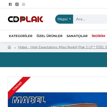
Hepsi
KATEGORILER
ÖZEL ÜRÜNLER
SANATÇILAR
İNDIRIM
Mabel - High Expectations (Mavi Renkli) Plak 2 LP * ÖZEL
TÜKENDI