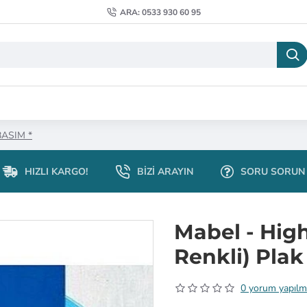
ARA: 0533 930 60 95
 BASIM *
HIZLI KARGO!
BIZI ARAYIN
SORU SORUN
Mabel - Hig
Renkli) Plak
0 yorum yapılm