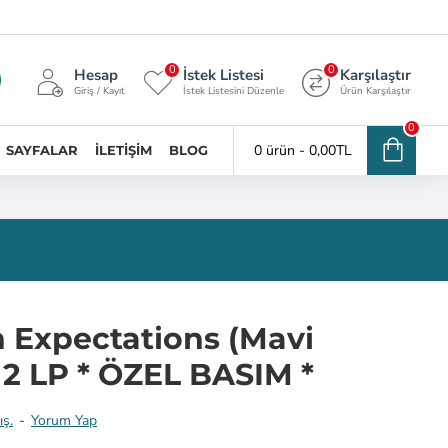
0
0
Hesap
İstek Listesi
Karşılaştır
Giriş / Kayıt
İstek Listesini Düzenle
Ürün Karşılaştır
0
0 ürün - 0,00TL
SAYFALAR
İLETIŞIM
BLOG
h Expectations (Mavi
 2 LP * ÖZEL BASIM *
ış.
-
Yorum Yap