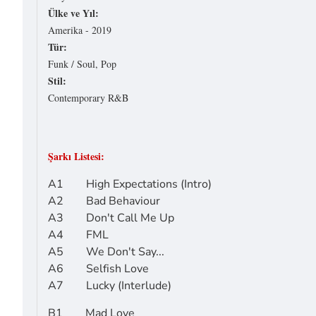
Ülke ve Yıl:
Amerika - 2019
Tür:
Funk / Soul, Pop
Stil:
Contemporary R&B
Şarkı Listesi:
A1 High Expectations (Intro)
A2 Bad Behaviour
A3 Don't Call Me Up
A4 FML
A5 We Don't Say...
A6 Selfish Love
A7 Lucky (Interlude)
B1 Mad Love