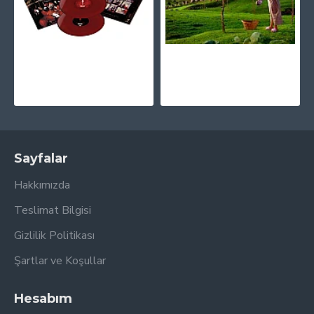
Slipknot - Slipknot (25th Anniversary Limited Edition - Red And Black) Plak 2LP
Megadeth - Youthanasia CD + 4 Bonus Şarkı
2.730,00TL
900,00TL
Sayfalar
Hakkımızda
Teslimat Bilgisi
Gizlilik Politikası
Şartlar ve Koşullar
Hesabım