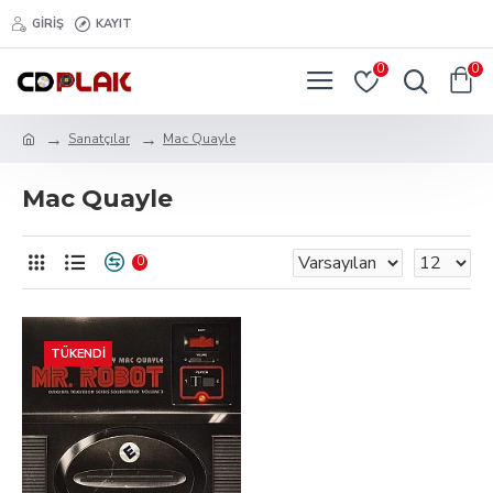
GIRIŞ
KAYIT
0
0
Sanatçılar
Mac Quayle
Mac Quayle
0
TÜKENDI