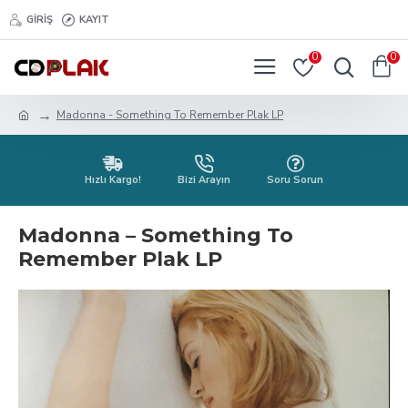
GIRIŞ
KAYIT
0
0
Madonna - Something To Remember Plak LP
Hızlı Kargo!
Bizi Arayın
Soru Sorun
Madonna ‎– Something To
Remember Plak LP