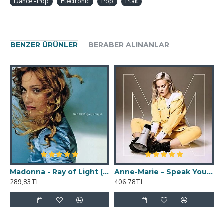
Dance -Pop
Electronic
Pop
Plak
BENZER ÜRÜNLER
BERABER ALINANLAR
Madonna - Ray of Light (Transparan - Clear) Plak 2 LP
Anne-Marie ‎– Speak Your Mind (Sarı Renkli) Plak LP * ÖZEL BASIM *
289,83TL
406,78TL
1