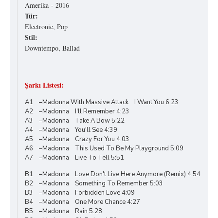
Amerika - 2016
Tür:
Electronic, Pop
Stil:
Downtempo, Ballad
Şarkı Listesi:
A1 –Madonna With Massive Attack I Want You 6:23
A2 –Madonna I'll Remember 4:23
A3 –Madonna Take A Bow 5:22
A4 –Madonna You'll See 4:39
A5 –Madonna Crazy For You 4:03
A6 –Madonna This Used To Be My Playground 5:09
A7 –Madonna Live To Tell 5:51
B1 –Madonna Love Don't Live Here Anymore (Remix) 4:54
B2 –Madonna Something To Remember 5:03
B3 –Madonna Forbidden Love 4:09
B4 –Madonna One More Chance 4:27
B5 –Madonna Rain 5:28