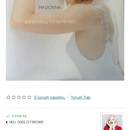
0 yorum yapılmış.
-
Yorum Yap
STOKTA
SKU:
0081227963965