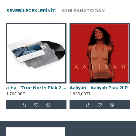
SEVEBILECEKLERINIZ
AYNI SANATÇIDAN
a-ha - True North Plak 2 LP 45 rpm
Aaliyah - Aaliyah Plak 2LP
1.700,00TL
1.995,00TL
2
SON GÖRÜNTÜLENENLER