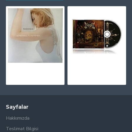
Madonna - Something To Remember Plak LP
Mayhem - Liturgy Of Death CD
1.375,00TL
740,00TL
Sayfalar
Hakkımızda
Teslimat Bilgisi