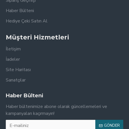
Sipariş Geçmişi
Haber Bülteni
Hediye Çeki Satın Al
Müşteri Hizmetleri
İletişim
İadeler
Site Haritası
Sanatçılar
Haber Bülteni
Haber bültenimize abone olarak güncellemeleri ve
kampanyaları kaçırmayın!
GÖNDER