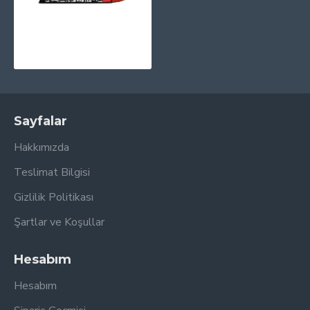
5 Seconds of Summer - 5 Seconds Of Summer (10th Anniversary - Red Translucent) Plak LP
1.930,00TL
Sayfalar
Hakkımızda
Teslimat Bilgisi
Gizlilik Politikası
Şartlar ve Koşullar
Hesabım
Hesabım