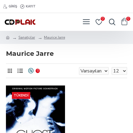
GIRIŞ
KAYIT
0
0
Sanatçılar
Maurice Jarre
Maurice Jarre
0
TÜKENDI