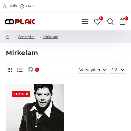
GIRIŞ
KAYIT
0
0
Sanatçılar
Mirkelam
Mirkelam
0
TÜKENDI