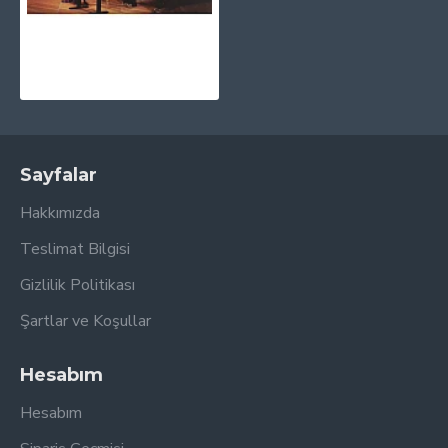
Yuja Wang - The Berlin Recital CD
1.030,00TL
Sayfalar
Hakkımızda
Teslimat Bilgisi
Gizlilik Politikası
Şartlar ve Koşullar
Hesabım
Hesabım