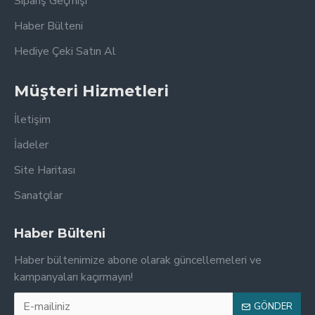
Sipariş Geçmişi
Haber Bülteni
Hediye Çeki Satın Al
Müşteri Hizmetleri
İletişim
İadeler
Site Haritası
Sanatçılar
Haber Bülteni
Haber bültenimize abone olarak güncellemeleri ve
kampanyaları kaçırmayın!
GÖNDER