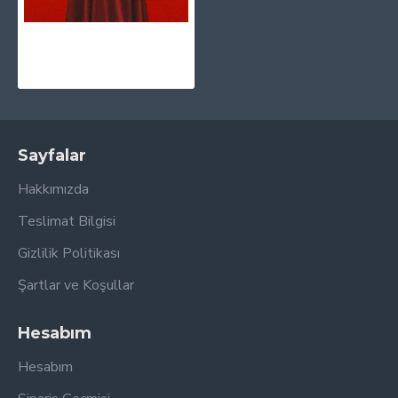
Jon Batiste - We Are CD
795,00TL
870,00TL
Sayfalar
Hakkımızda
Teslimat Bilgisi
Gizlilik Politikası
Şartlar ve Koşullar
Hesabım
Hesabım