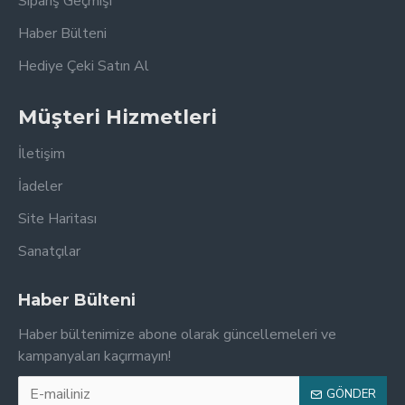
Sipariş Geçmişi
Haber Bülteni
Hediye Çeki Satın Al
Müşteri Hizmetleri
İletişim
İadeler
Site Haritası
Sanatçılar
Haber Bülteni
Haber bültenimize abone olarak güncellemeleri ve
kampanyaları kaçırmayın!
GÖNDER