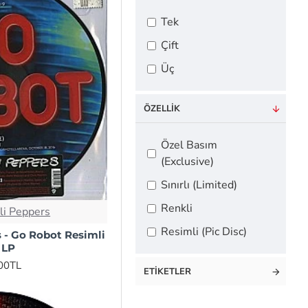
Tek
Helloween
Çift
John Williams
Üç
Lady Gaga
ÖZELLIK
Ludwig
Özel Basım
Göransson
(Exclusive)
Madonna
Sınırlı (Limited)
Renkli
Mariah Carey
li Peppers
Resimli (Pic Disc)
s - Go Robot Resimli
Marillion
 LP
,00TL
ETIKETLER
Metallica