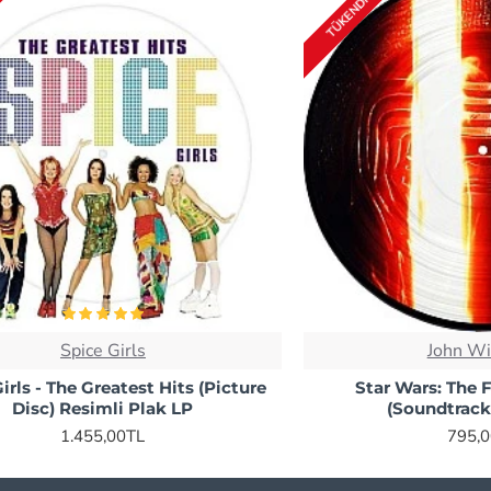
TÜKENDI
Spice Girls
John Wi
irls - The Greatest Hits (Picture
Star Wars: The
Disc) Resimli Plak LP
(Soundtrack
1.455,00TL
795,