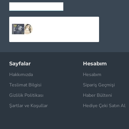
SON GÖRÜNTÜLENENLER
Lana Del Rey - Did You Know That There's A Tunnel Under Ocean Blvd CD
1.245,00TL
Sayfalar
Hesabım
Hakkımızda
Hesabım
Teslimat Bilgisi
Sipariş Geçmişi
Gizlilik Politikası
Haber Bülteni
Şartlar ve Koşullar
Hediye Çeki Satın Al