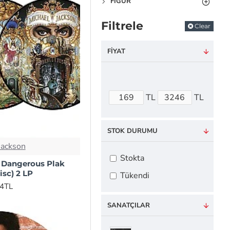
FIGÜR
Filtrele
Clear
FIYAT
TL
TL
STOK DURUMU
Jackson
Stokta
- Dangerous Plak
isc) 2 LP
Tükendi
44TL
SANATÇILAR