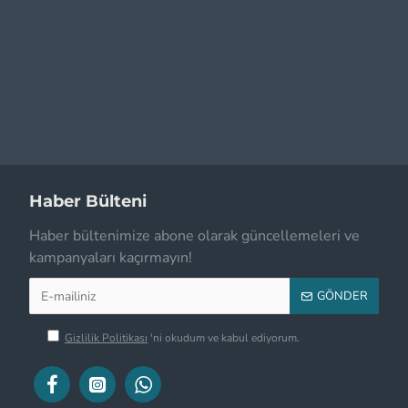
The Cure
The Grateful
Dead
The Rolling
Stones
Tool
Haber Bülteni
Haber bültenimize abone olarak güncellemeleri ve
Tribulation
kampanyaları kaçırmayın!
Various
GÖNDER
Vince Guaraldi
Gizlilik Politikası
'ni okudum ve kabul ediyorum.
Trio