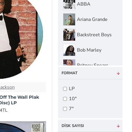
ABBA
Ariana Grande
Backstreet Boys
Bob Marley
Britney Spears
FORMAT
Christina
Aguilera
Jackson
LP
 Off The Wall Plak
Conan Gray
10"
Disc) LP
7"
34TL
Danny Elfman
DISK SAYISI
Elton John