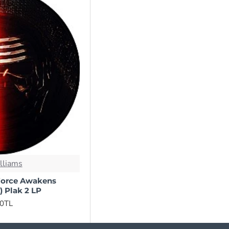
Michael Jackson
Ozzy Osbourne
Phil Collins
Red Hot Chili
Peppers
Snoop Dogg ‎
Spice Girls
lliams
Supertramp
 Force Awakens
) Plak 2 LP
Taylor Swift
00TL
The Cranberries