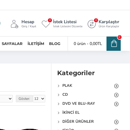
0
0
Hesap
İstek Listesi
Karşılaştır
Giriş / Kayıt
İstek Listesini Düzenle
Ürün Karşılaştır
0
0 ürün - 0,00TL
SAYFALAR
İLETIŞIM
BLOG
Kategoriler
PLAK
CD
Göster:
DVD VE BLU-RAY
İKINCI EL
DIĞER ÜRÜNLER