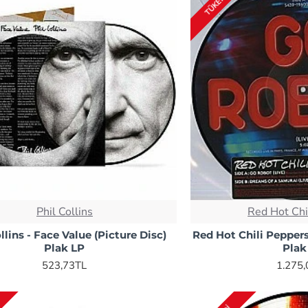
TÜKENDI
Phil Collins
Red Hot Chi
llins - Face Value (Picture Disc)
Red Hot Chili Pepper
Plak LP
Plak
523,73TL
1.275