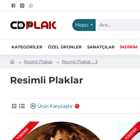
Hepsi
KATEGORILER
ÖZEL ÜRÜNLER
SANATÇILAR
İNDIRIM
Resimli Plaklar
Resimli Plaklar - 3
Resimli Plaklar
Ürün Karşılaştır
0
TÜKENDI
TÜKENDI