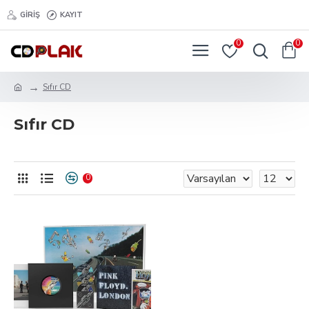
GIRIŞ
KAYIT
0
0
Sıfır CD
Sıfır CD
0