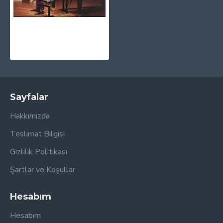
Yuja Wang - The Berlin Recital CD
1.030,00TL
Sayfalar
Hakkımızda
Teslimat Bilgisi
Gizlilik Politikası
Şartlar ve Koşullar
Hesabım
Hesabım