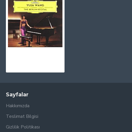
Yuja Wang - The Berlin Recital CD
1.030,00TL
Sayfalar
Hakkımızda
Teslimat Bilgisi
Gizlilik Politikası