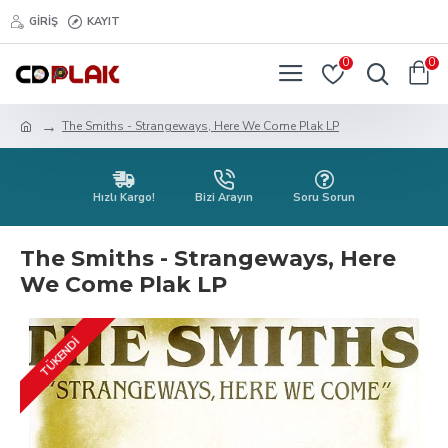
GIRIŞ
KAYIT
0
0
The Smiths - Strangeways, Here We Come Plak LP
Hızlı Kargo!
Bizi Arayın
Soru Sorun
The Smiths - Strangeways, Here
We Come Plak LP
TÜKENDI