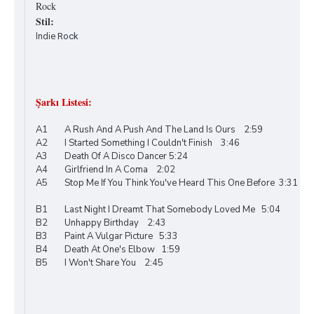
Rock
Stil:
Indie
Rock
Şarkı Listesi:
A1 A Rush And A Push And The Land Is Ours 2:59
A2 I Started Something I Couldn't Finish 3:46
A3 Death Of A Disco Dancer 5:24
A4 Girlfriend In A Coma 2:02
A5 Stop Me If You Think You've Heard This One Before 3:31
B1 Last Night I Dreamt That Somebody Loved Me 5:04
B2 Unhappy Birthday 2:43
B3 Paint A Vulgar Picture 5:33
B4 Death At One's Elbow 1:59
B5 I Won't Share You 2:45