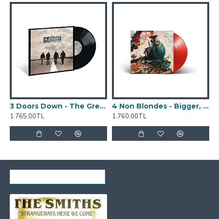
3 Doors Down - The Greatest Hits Plak LP
4 Non Blondes - Bigger, Better, Faster, More! (Red Vinyl) Plak LP
1.765,00TL
1.760,00TL
1
SON GÖRÜNTÜLENENLER