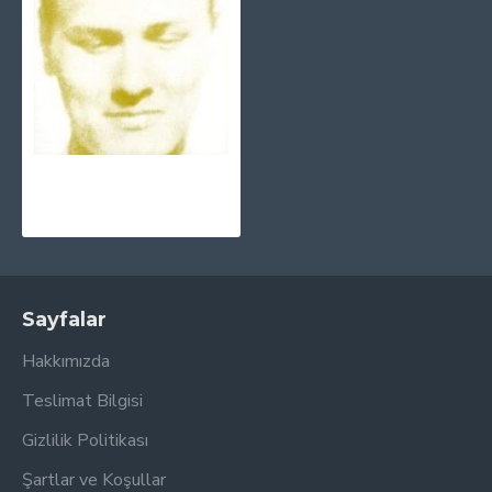
The Smiths - Strangeways, Here We Come Plak LP
1.650,00TL
Sayfalar
Hakkımızda
Teslimat Bilgisi
Gizlilik Politikası
Şartlar ve Koşullar