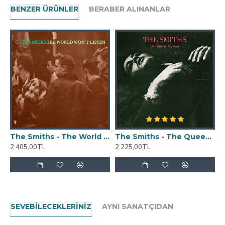
BENZER ÜRÜNLER
BERABER ALINANLAR
The Smiths - The World Won't Listen Plak 2 LP
The Smiths - The Queen Is Dead Plak LP
2.405,00TL
2.225,00TL
1
SEVEBILECEKLERINIZ
AYNI SANATÇIDAN