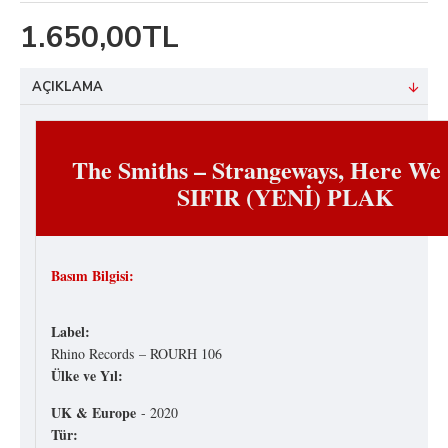
1.650,00TL
AÇIKLAMA
The Smiths – Strangeways, Here W
SIFIR (YENİ) PLAK
Basım Bilgisi:
Label:
Rhino Records – ROURH 106
Ülke ve Yıl:
UK & Europe
- 2020
Tür: