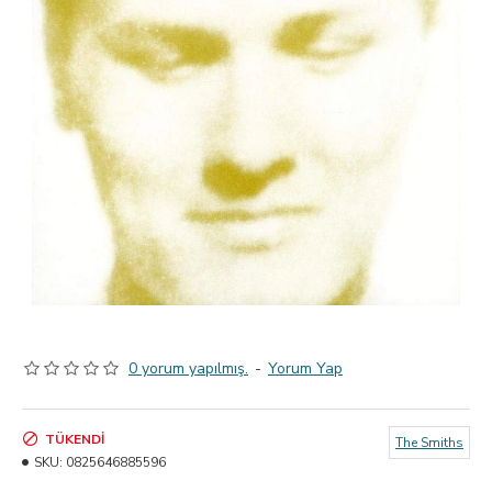
0 yorum yapılmış.
-
Yorum Yap
TÜKENDI
The Smiths
SKU:
0825646885596