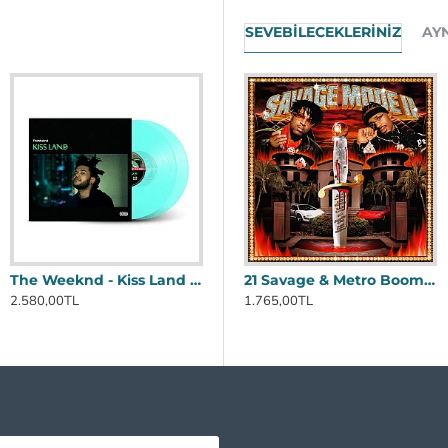
SEVEBILECEKLERINIZ
AY
The Weeknd - Kiss Land Plak (Color Version) Plak 2 LP
21 Savage & Metro Boomin - Savage Mode II (Limited Edition - Translucent Red) Plak LP
2.580,00TL
1.765,00TL