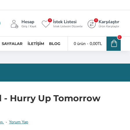
0
0
Hesap
İstek Listesi
Karşılaştır
Giriş / Kayıt
İstek Listesini Düzenle
Ürün Karşılaştır
0
0 ürün - 0,00TL
SAYFALAR
İLETIŞIM
BLOG
 - Hurry Up Tomorrow
ış.
-
Yorum Yap