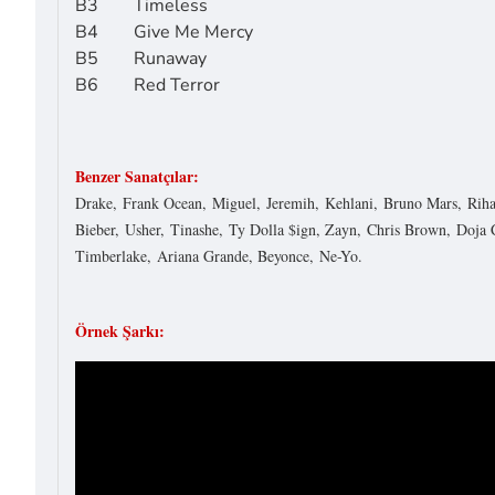
B3 Timeless
B4 Give Me Mercy
B5 Runaway
B6 Red Terror
Benzer Sanatçılar:
Drake, Frank Ocean, Miguel, Jeremih, Kehlani, Bruno Mars, Riha
Bieber, Usher, Tinashe, Ty Dolla $ign, Zayn, Chris Brown, Doja C
Timberlake, Ariana Grande, Beyonce, Ne-Yo.
Örnek Şarkı: