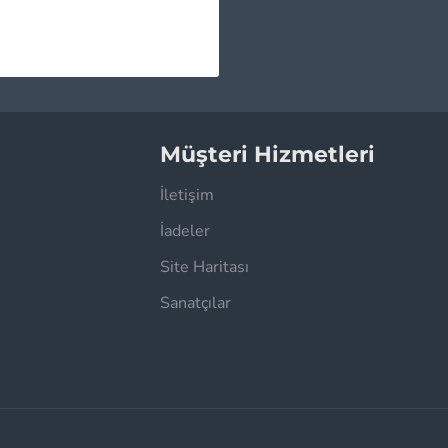
The Weeknd - After Hours Plak 2 LP
2.565,00TL
Müşteri Hizmetleri
İletişim
İadeler
Site Haritası
Sanatçılar