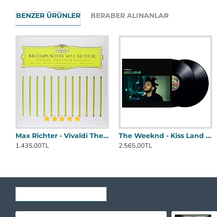
BENZER ÜRÜNLER
BERABER ALINANLAR
Max Richter - Vivaldi The Four Seasons Plak 2 LP
The Weeknd - Kiss Land Plak 2 LP
1.435,00TL
2.565,00TL
SON GÖRÜNTÜLENENLER