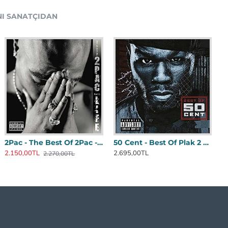
NI SANATÇIDAN
2Pac - The Best Of 2Pac - Part 2: Life Plak 2 LP
50 Cent - Best Of Plak 2 LP
2.150,00TL
2.695,00TL
2
2.270,00TL