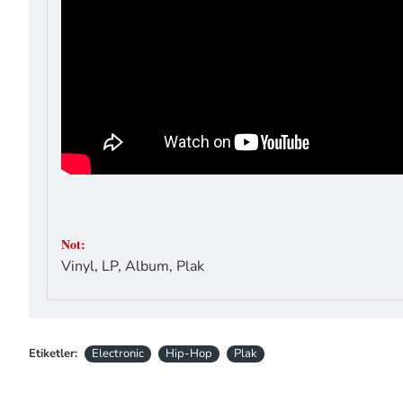
Not:
Vinyl, LP, Album, Plak
Etiketler:
Electronic
Hip-Hop
Plak