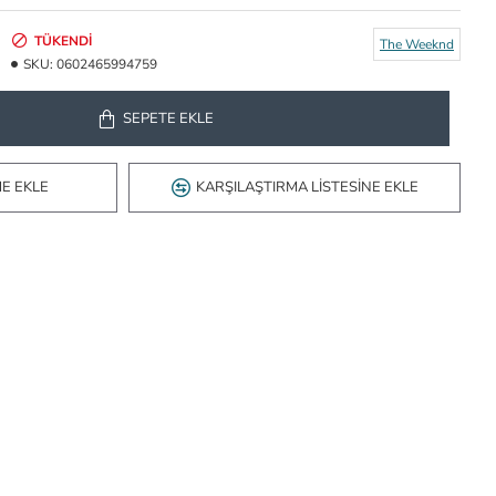
TÜKENDI
The Weeknd
SKU:
0602465994759
SEPETE EKLE
ME EKLE
KARŞILAŞTIRMA LISTESINE EKLE