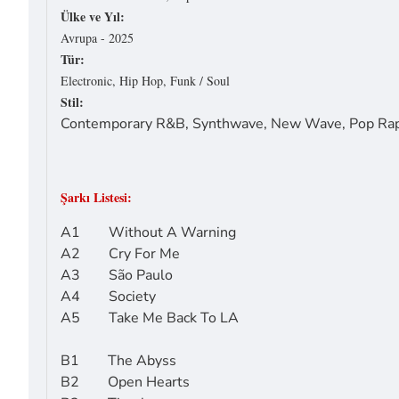
Ülke ve Yıl:
Avrupa - 2025
Tür:
Electronic, Hip Hop, Funk / Soul
Stil:
Contemporary R&B, Synthwave, New Wave, Pop Rap
Şarkı Listesi:
A1 Without A Warning
A2 Cry For Me
A3 São Paulo
A4 Society
A5 Take Me Back To LA
B1 The Abyss
B2 Open Hearts