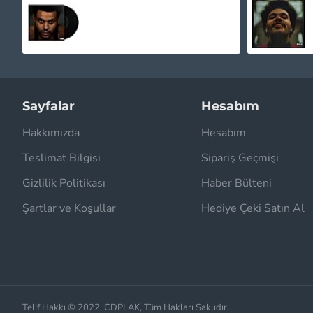
The Weeknd - Hurry Up Tomorrow Plak LP
1.695,00TL
Sayfalar
Hesabım
Hakkımızda
Hesabım
Teslimat Bilgisi
Sipariş Geçmişi
Gizlilik Politikası
Haber Bülteni
Şartlar ve Koşullar
Hediye Çeki Satın Al
Telif Hakkı © 2022, CDPLAK, Tüm Hakları Saklıdır.