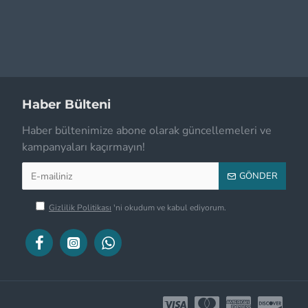
Haber Bülteni
Haber bültenimize abone olarak güncellemeleri ve
kampanyaları kaçırmayın!
GÖNDER
Gizlilik Politikası
'ni okudum ve kabul ediyorum.