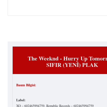
The Weeknd - Hurry Up Tomo
SIFIR (YENİ) PLAK
Basım Bilgisi:
Label:
XO – 602465994759, Republic Records – 602465994759