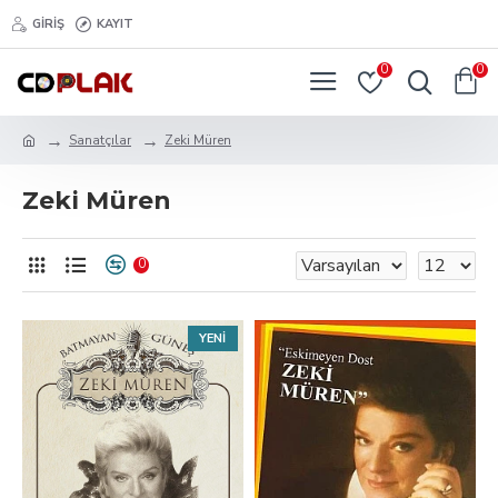
GIRIŞ
KAYIT
0
0
Sanatçılar
Zeki Müren
Zeki Müren
0
YENI