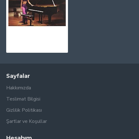
Yuja Wang - The Berlin Recital CD
1.030,00TL
Sayfalar
Hakkımızda
Teslimat Bilgisi
Gizlilik Politikası
Şartlar ve Koşullar
Hesabım